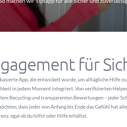
So machen wir Tiptapp für alle sicher und zuverlässig
gagement für Sic
asierte App, die entwickelt wurde, um alltägliche Hilfe zu
hkeit in jedem Moment integriert. Von verifizierten Help
lem Recycling und transparenten Bewertungen – jeder Schri
chten, dass jeder von Anfang bis Ende das Gefühl hat alle
nz, egal ob du hilfst oder Hilfe erhältst.