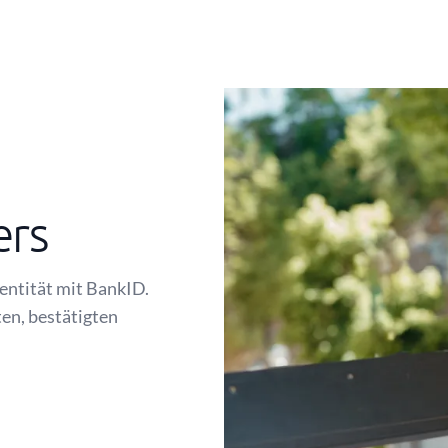
ers
dentität mit BankID.
ten, bestätigten