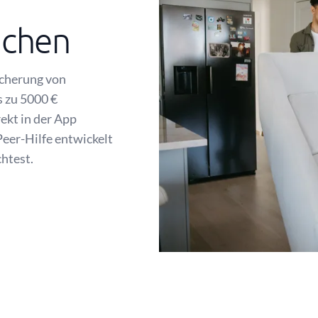
achen
icherung von
 zu 5000 €
rekt in der App
Peer-Hilfe entwickelt
chtest.