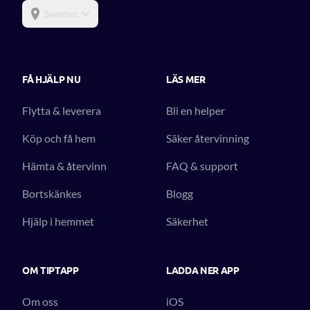
Sweden
FÅ HJÄLP NU
LÄS MER
Flytta & leverera
Bli en helper
Köp och få hem
Säker återvinning
Hämta & återvinn
FAQ & support
Bortskänkes
Blogg
Hjälp i hemmet
Säkerhet
OM TIPTAPP
LADDA NER APP
Om oss
iOS