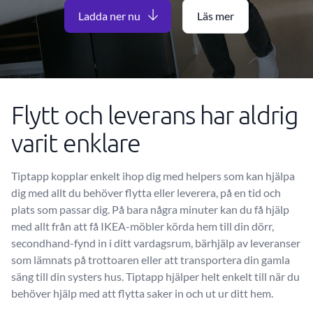
Ladda ner nu
Läs mer
Flytt och leverans har aldrig
varit enklare
Tiptapp kopplar enkelt ihop dig med helpers som kan hjälpa
dig med allt du behöver flytta eller leverera, på en tid och
plats som passar dig. På bara några minuter kan du få hjälp
med allt från att få IKEA-möbler körda hem till din dörr,
secondhand-fynd in i ditt vardagsrum, bärhjälp av leveranser
som lämnats på trottoaren eller att transportera din gamla
säng till din systers hus. Tiptapp hjälper helt enkelt till när du
behöver hjälp med att flytta saker in och ut ur ditt hem.