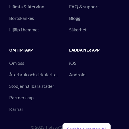
Hämta & återvinn
FAQ & support
Bortskänkes
Blogg
Hjälp i hemmet
Säkerhet
OM TIPTAPP
LADDA NER APP
Om oss
iOS
Återbruk och cirkularitet
Android
Stödjer hållbara städer
Partnerskap
Karriär
© 2023 Tiptapp™. All Rights Reserved.
Snabba svar med AI