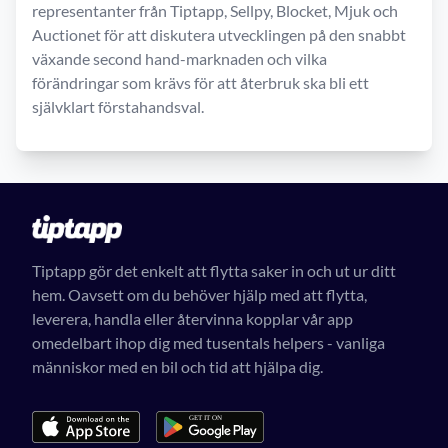
representanter från Tiptapp, Sellpy, Blocket, Mjuk och
Auctionet för att diskutera utvecklingen på den snabbt
växande second hand-marknaden och vilka
förändringar som krävs för att återbruk ska bli ett
självklart förstahandsval.
Tiptapp gör det enkelt att flytta saker in och ut ur ditt
hem. Oavsett om du behöver hjälp med att flytta,
leverera, handla eller återvinna kopplar vår app
omedelbart ihop dig med tusentals helpers - vanliga
människor med en bil och tid att hjälpa dig.