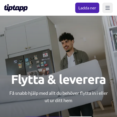
Ladda ner
Open m
Flytta & leverera
Få snabb hjälp med allt du behöver flytta in i eller
ut ur ditt hem