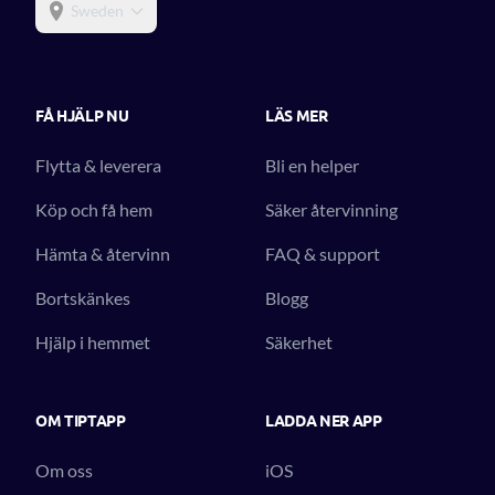
Sweden
FÅ HJÄLP NU
LÄS MER
Flytta & leverera
Bli en helper
Köp och få hem
Säker återvinning
Hämta & återvinn
FAQ & support
Bortskänkes
Blogg
Hjälp i hemmet
Säkerhet
OM TIPTAPP
LADDA NER APP
Om oss
iOS