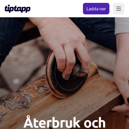
Ladda ner
Open m
Återbruk och