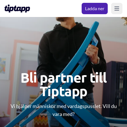
Ladda ner
Open m
Bli partner till
Tiptapp
Vi hjälper människor med vardagspusslet. Vill du
vara med?