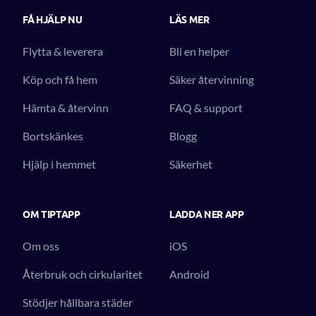
FÅ HJÄLP NU
LÄS MER
Flytta & leverera
Bli en helper
Köp och få hem
Säker återvinning
Hämta & återvinn
FAQ & support
Bortskänkes
Blogg
Hjälp i hemmet
Säkerhet
OM TIPTAPP
LADDA NER APP
Om oss
iOS
Återbruk och cirkularitet
Android
Stödjer hållbara städer