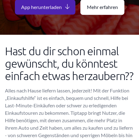
App herunterladen
Mehr erfahren
Hast du dir schon einmal
gewünscht, du könntest
einfach etwas herzaubern??
Alles nach Hause liefern lassen, jederzeit! Mit der Funktion
„Einkaufshilfe“ ist es einfach, bequem und schnell, Hilfe bei
Last-Minute-Einkäufen oder schwer zu erledigenden
Einkaufstouren zu bekommen. Tiptapp bringt Nutzer, die
Hilfe benötigen, mit denen zusammen, die mehr Platz in
ihrem Auto und Zeit haben, um alles zu kaufen und zu liefern
- von schweren Gegenständen und sperrigen Möbeln bis hin