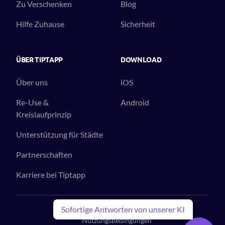
Zu Verschenken
Blog
Hilfe Zuhause
Sicherheit
ÜBER TIPTAPP
DOWNLOAD
Über uns
iOS
Re-Use &
Android
Kreislaufprinzip
Unterstützung für Städte
Partnerschaften
Karriere bei Tiptapp
© 2023 Tiptapp™. All Rights Reserved.
Sofortige Antworten von unserer KI
Nutzungsbedingungen