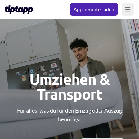
App herunterladen
Open m
Umziehen &
Transport
Für alles, was du für den Einzug oder Auszug
benötigst