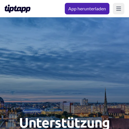
App herunterladen
Open m
Unterstützung