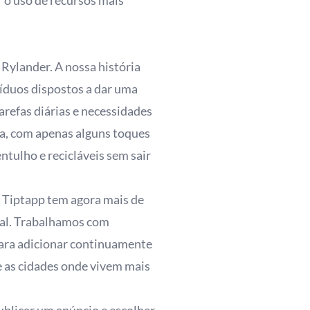
r o uso de recursos mais
Rylander. A nossa história
víduos dispostos a dar uma
refas diárias e necessidades
rea, com apenas alguns toques
tulho e recicláveis sem sair
O Tiptapp tem agora mais de
gal. Trabalhamos com
para adicionar continuamente
e as cidades onde vivem mais