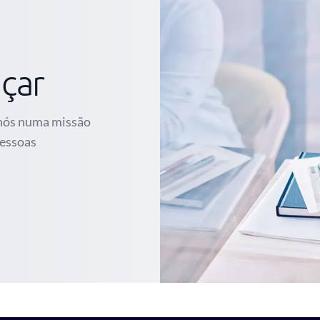
çar
 nós numa missão
pessoas