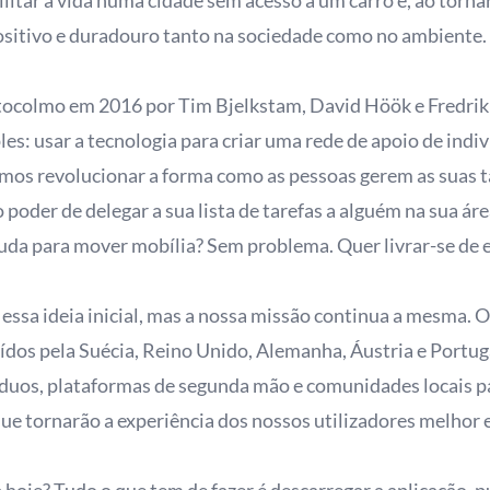
litar a vida numa cidade sem acesso a um carro e, ao torna
positivo e duradouro tanto na sociedade como no ambiente.
tocolmo em 2016 por Tim Bjelkstam, David Höök e Fredrik 
s: usar a tecnologia para criar uma rede de apoio de indi
mos revolucionar a forma como as pessoas gerem as suas ta
o poder de delegar a sua lista de tarefas a alguém na sua á
uda para mover mobília? Sem problema. Quer livrar-se de en
essa ideia inicial, mas a nossa missão continua a mesma. 
uídos pela Suécia, Reino Unido, Alemanha, Áustria e Portu
íduos, plataformas de segunda mão e comunidades locais 
que tornarão a experiência dos nossos utilizadores melhor 