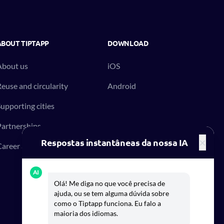
ABOUT TIPTAPP
DOWNLOAD
About us
iOS
euse and circularity
Android
upporting cities
artnerships
×
Respostas instantâneas da nossa IA
areer at Tiptapp
AI
Olá! Me diga no que você precisa de
ajuda, ou se tem alguma dúvida sobre
como o Tiptapp funciona. Eu falo a
maioria dos idiomas.