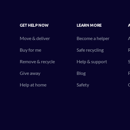
GET HELP NOW
LEARN MORE
Move & deliver
Become a helper
Buy for me
Safe recycling
R
Remove & recycle
Help & support
S
Give away
Blog
P
Help at home
Safety
C