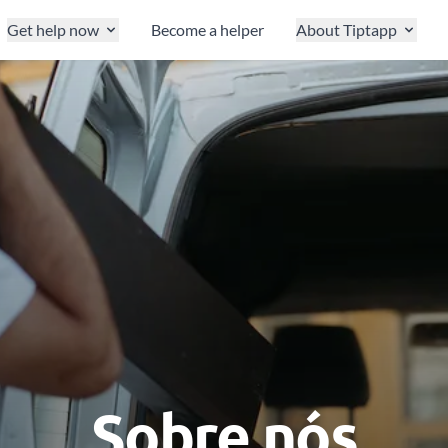
Get help now
Become a helper
About Tiptapp
Sobre nós