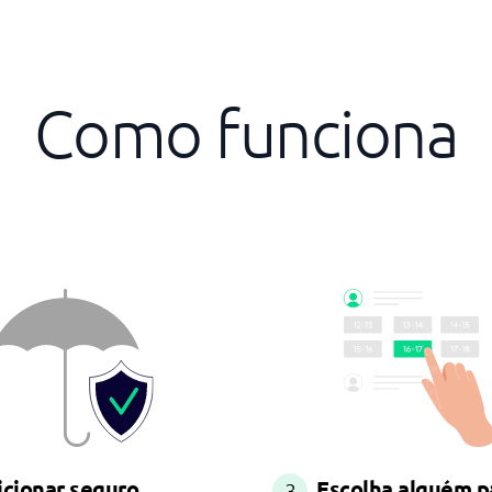
Como funciona
icionar seguro
Escolha alguém p
3