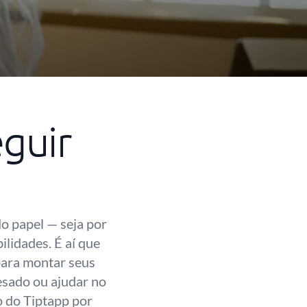
guir
o papel — seja por
ilidades. É aí que
para montar seus
esado ou ajudar no
o do Tiptapp por