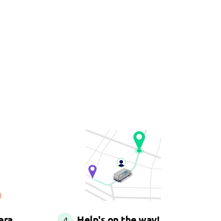
ara
Help's on the way!
4