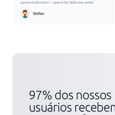
parece mais claro — queria ter feito isso antes.”
Stefan
97% dos nossos
usuários recebe