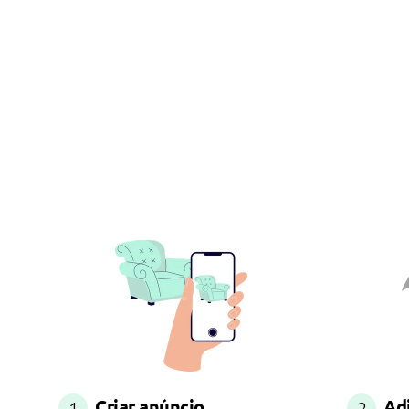
Criar anúncio
Ad
1
2