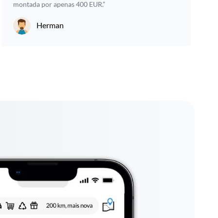
montada por apenas 400 EUR.”
Herman