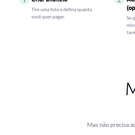
(op
Tire uma foto e defina quanto
você quer pagar.
Se q
micr
tare
M
Mas não precisa ac