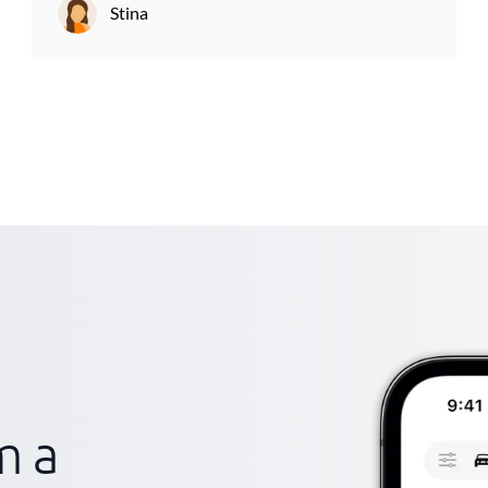
Stina
m a